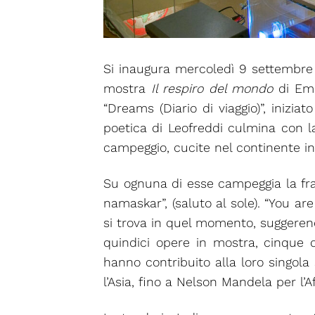
Si inaugura mercoledì 9 settembre 2
mostra
Il respiro del mondo
di Emi
“Dreams (Diario di viaggio)”, inizia
poetica di Leofreddi culmina con la
campeggio, cucite nel continente in
Su ognuna di esse campeggia la fras
namaskar”, (saluto al sole). “You ar
si trova in quel momento, suggeren
quindici opere in mostra, cinque di
hanno contribuito alla loro singol
l’Asia, fino a Nelson Mandela per l’Af